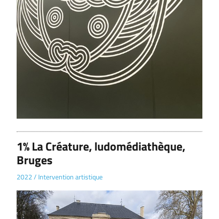
1% La Créature, ludomédiathèque,
Bruges
2022
/
Intervention artistique